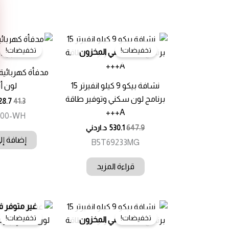
تخفيضات!
تخفيضات!
غير متوفر في المخزون
نشافة بيكو 9 كيلو انفيرتر 15
لون أ
برنامج لون سكني وتوفير طاقة
28.7
41.3
A+++
200-WH
647.9
530.1
د.اردني
إضافة إل
B5T69233MG
قراءة المزيد
غير متوفر ف
تخفيضات!
تخفيضات!
غير متوفر في المخزون