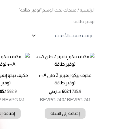
الرئيسية
/ منتجات تحت الوسم “توفير طاقة”
توفير طاقة
مكيف بيكو إنفيرتر 2 طن A++
توفير طاقة
توفير 
735.9
602.1
د.اردني
592.9
85.1
/ BEVPG 181
BEVPG 240/ BEVPG 241
إضافة إلى السلة
إضافة إل