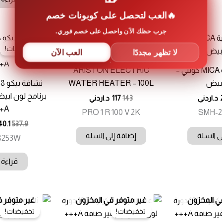
العب لتحصل على كوبونات خصم
جرب حظك الآن واحصل على خصم فوري.
تخفيضات!
تخفيضات!
غير متوفر 
لا تظهر مجددًا
العب الآن
مدفأة كهربائية MICA كونتي –
ARISTON ELECTRIC
بيض
WATER HEATER – 100L
برنامج لون ابي
د.اردني
143
117
د.اردني
A+++
PRO 1 R 100 V 2K
SMH-
40.1
537.9
ى السلة
إضافة إلى السلة
8253W
قراءة 
ي المخزون
غير متوفر في المخزون
غير متوفر 
تخفيضات!
تخفيضات!