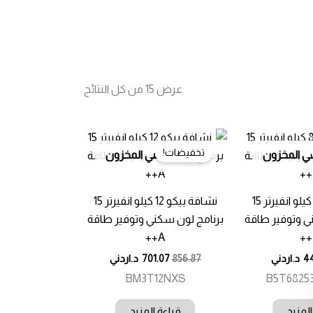
تم
عرض ⁦15⁩ من كل النتائج
الفرز
حسب
الأحدث
تخفيضات!
في المخزون
غير متوفر في المخزون
نشافة بيكو 8 كيلو انفيرتر 15
نشافة بيكو 12 كيلو انفيرتر 15
ي وتوفير طاقة
برنامج لون سكني وتوفير طاقة
A++
44
د.اردني
856.87
701.07
د.اردني
BM3T12NXS
B5T6825
المزيد
قراءة المزيد