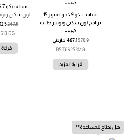
نشافة بيكو 9 كيلو انفيرتر 15
لون سكني وتوفير 
برنامج لون سكني وتوفير طاقة
02.5
247.5
A+++
513 BS
570.9
467.1
د.اردني
قراءة ا
B5T69253MG
قراءة المزيد
هل تحتاج للمساعدة؟؟