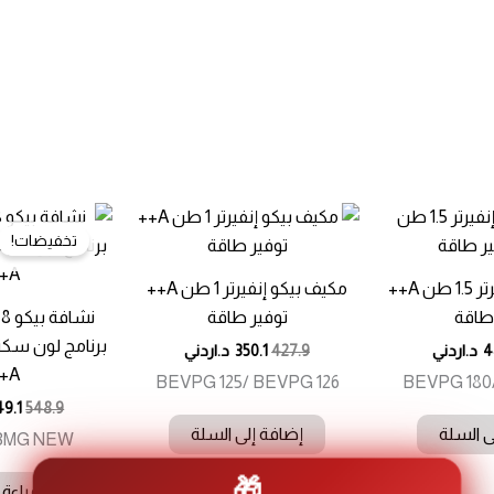
تخفيضات!
غير متوفر 
مكيف بيكو إنفيرتر 1.5 طن A++
مكيف بيكو إنفيرتر 1 طن A++
طاقة
توفير طاقة
برنامج لون سكن
4
د.اردني
427.9
350.1
د.اردني
A+++
BEVPG 125/ BEVPG 126
BEVPG 180
9.1
548.9
ى السلة
إضافة إلى السلة
3MG NEW
🎁
قراءة 