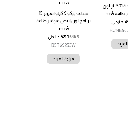
ثلاجة بيكو سعة 501 لتر لون
اقة A++
نشافة بيكو 9 كيلو انفيرتر 15
برنامج لون ابيض وتوفير طاقة
4
د.اردني
A+++
RCNE56
636.9
521.1
د.اردني
المزيد
B5T69253W
قراءة المزيد