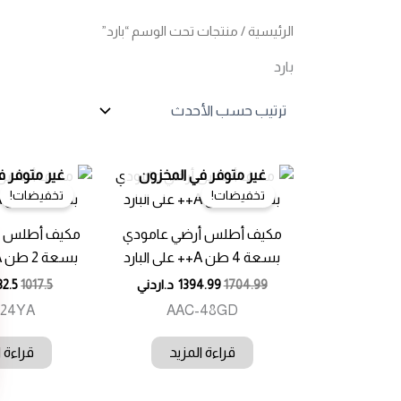
الرئيسية
/ منتجات تحت الوسم “بارد”
بارد
غير متوفر في المخزون
غير متوفر ف
تخفيضات!
تخفيضات!
مكيف أطلس أرضي عامودي
مكيف أطلس أ
بسعة 4 طن A++ على البارد
بسعة 2 طن A++ على البارد
1704.99
1394.99
د.اردني
1017.5
32.5
-24YA
AAC-48GD
قراءة المزيد
قراءة ا