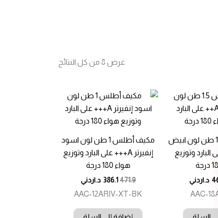
تم
عرض ⁦8⁩ من كل النتائج
الفرز
حسب
الأحدث
مكيف أطلس 1.5 طن لون ابيض
مكيف أطلس 1 طن لون اسود
++ على البارد وتوزيع
إنفيرتر A+++ على البارد وتوزيع
هواء 180 درجة
4
د.اردني
471.9
386.1
د.اردني
AAC-12ARIV-XT-BK
AAC-18
ى السلة
إضافة إلى السلة