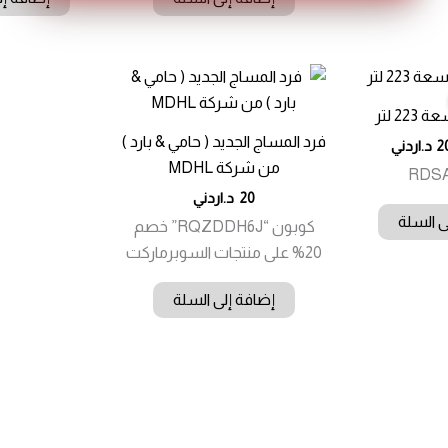
22 لتر
فرد المساج الجديد ( حامي & بارد )
2
د.اردني
من شركة MDHL
RDS
20
د.اردني
ى السلة
كوبون “RQZDDH6J” خصم
20% على منتجات السوبرماركت
إضافة إلى السلة