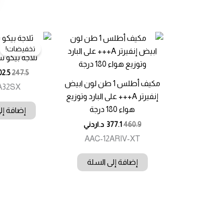
تخفيضات!
ثلاجة بيكو سعة 3
02.5
247.5
مكيف أطلس 1 طن لون ابيض
A32SX
إنفيرتر A+++ على البارد وتوزيع
هواء 180 درجة
إضافة إل
460.9
377.1
د.اردني
AAC-12ARIV-XT
إضافة إلى السلة