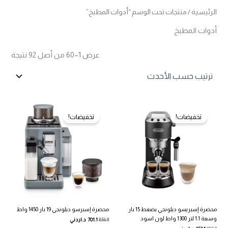
الرئيسية
/ منتجات تحت الوسم “أدوات المطبخ”
أدوات المطبخ
تم
عرض 1–60 من أصل 92 نتيجة
الفرز
حس
الأح
تخفيضات!
تخفيضات!
محضرة إسبريسو ديلونجي بضغط 15 بار
محضرة إسبرسو ديلونجي 19 بار 1450 واط
وسعة 1.1 لتر 1300 واط لون اسود
856.9
701.1
د.اردني