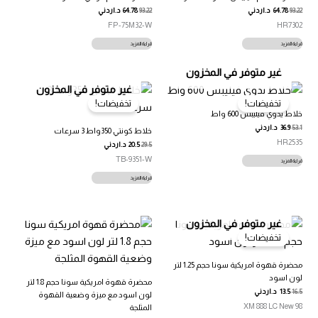
93.22
64.78
د.اردني
93.22
64.78
د.اردني
FP-75M32-W
HR7302
قراءة المزيد
قراءة المزيد
غير متوفر في المخزون
غير متوفر في المخزون
تخفيضات!
تخفيضات!
خلاط يدوي فيليبس 600 واط
53.1
36.9
د.اردني
خلاط كونتي 350واط 3 سرعات
HR2535
29.5
20.5
د.اردني
TB-9351-W
قراءة المزيد
قراءة المزيد
غير متوفر في المخزون
تخفيضات!
محضرة قهوة امريكية سونا حجم 1.25 لتر
لون اسود
محضرة قهوة امريكية سونا حجم 1.8 لتر
16.5
13.5
د.اردني
لون اسود مع ميزة وضعية القهوة
98 XM 888 LC New
المثلجة