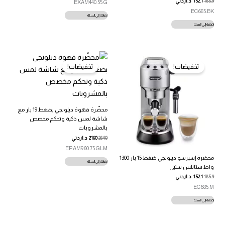
185.9
152.1
د.اردني
EXAM440.55.G
EC685.BK
إضافة إلى السلة
إضافة إلى السلة
تخفيضات!
تخفيضات!
محضّرة قهوة ديلونجي بضغط 19 بار مع
شاشة لمس ذكية وتحكم مخصص
بالمشروبات
2640
2160
د.اردني
EPAM960.75.GLM
محضرة إسبرسو ديلونجي ضغط 15 بار 1300
إضافة إلى السلة
واط ستانلس ستيل
185.9
152.1
د.اردني
EC685.M
إضافة إلى السلة