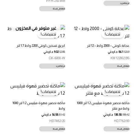
PFH-218-WB
قراءة المزيد
إضافة إلى السلة
غير متوفر في المخزون
تخفيضات!
تخفيضات!
عجانة كونتي – 2000 واط – 12 لتر
ابريق تسخين كونتي 2200 واط 1.7 لتر
123.9
86.1
د.اردني
12.98
9.02
د.اردني
CK-6000-W
KM 122002 BS
إضافة إلى السلة
قراءة المزيد
تخفيضات!
تخفيضات!
ماكنة تحضير قهوة فيليبس 1.2 لتر 1000
ماكنة تحضير قهوة فيليبس 1.2 لتر 1000
واط مع فلتر
واط
199.42
138.58
د.اردني
81.42
56.58
د.اردني
HD7462/20
HD7762/00
إضافة إلى السلة
إضافة إلى السلة