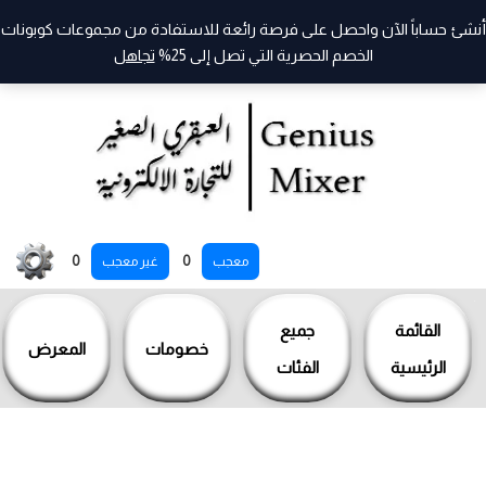
أنشئ حساباً الآن واحصل على فرصة رائعة للاستفادة من مجموعات كوبونات
الخصم الحصرية التي تصل إلى 25%
تجاهل
خطي
0
0
معجب
غير معجب
لى
لمحتوى
القائمة
جميع
خصومات
المعرض
الرئيسية
الفئات