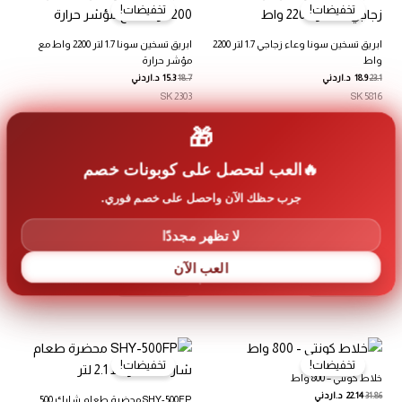
تخفيضات!
تخفيضات!
ابريق تسخين سونا وعاء زجاجي 1.7 لتر 2200
ابريق تسخين سونا 1.7 لتر 2200 واط مع
واط
مؤشر حرارة
23.1
18.9
د.اردني
18.7
15.3
د.اردني
SK 2303
SK 5816
إضافة إلى السلة
إضافة إلى السلة
🎁
العب لتحصل على كوبونات خصم
غير متوفر في المخزون
جرب حظك الآن واحصل على خصم فوري.
تخفيضات!
تخفيضات!
ماكينة تحضير قهوة كونتي – 11 أكواب
ماكينة تحضير قهوة كونتي – 11 أكواب
لا تظهر مجددًا
41.3
28.7
د.اردني
17.7
12.3
د.اردني
العب الآن
CM 3031 BS
CM 3032 BS
إضافة إلى السلة
قراءة المزيد
تخفيضات!
تخفيضات!
خلاط كونتي – 800 واط
31.86
22.14
د.اردني
SHY-500FP محضرة طعام شارك 500