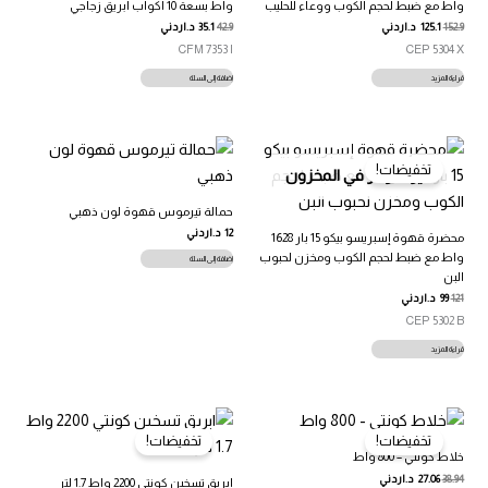
واط مع ضبط لحجم الكوب ووعاء للحليب
واط بسعة 10 اكواب ابريق زجاجي
152.9
125.1
د.اردني
42.9
35.1
د.اردني
CFM 7353 I
CEP 5304 X
قراءة المزيد
إضافة إلى السلة
تخفيضات!
غير متوفر في المخزون
حمالة تيرموس قهوة لون ذهبي
12
د.اردني
محضرة قهوة إسبريسو بيكو 15 بار 1628
واط مع ضبط لحجم الكوب ومخزن لحبوب
إضافة إلى السلة
البن
121
99
د.اردني
CEP 5302 B
قراءة المزيد
تخفيضات!
تخفيضات!
خلاط كونتي – 800 واط
38.94
27.06
د.اردني
ابريق تسخين كونتي 2200 واط 1.7 لتر