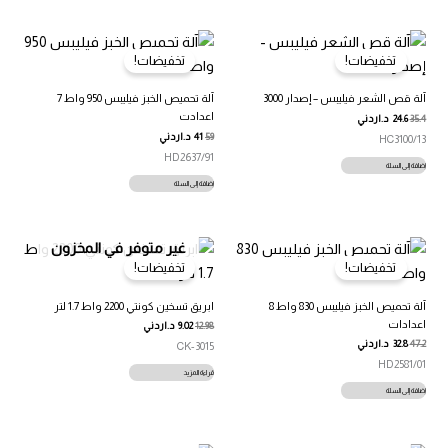
تخفيضات!
تخفيضات!
آلة قص الشعر فيليبس – إصدار 3000
آلة تحميص الخبز فيليبس 950 واط 7
اعدادت
35.4
24.6
د.اردني
59
41
د.اردني
HC3100/13
HD2637/91
إضافة إلى السلة
إضافة إلى السلة
غير متوفر في المخزون
تخفيضات!
تخفيضات!
آلة تحميص الخبز فيليبس 830 واط 8
ابريق تسخين كونتي 2200 واط 1.7 لتر
اعدادات
12.98
9.02
د.اردني
47.2
32.8
د.اردني
CK-3015
HD2581/01
قراءة المزيد
إضافة إلى السلة