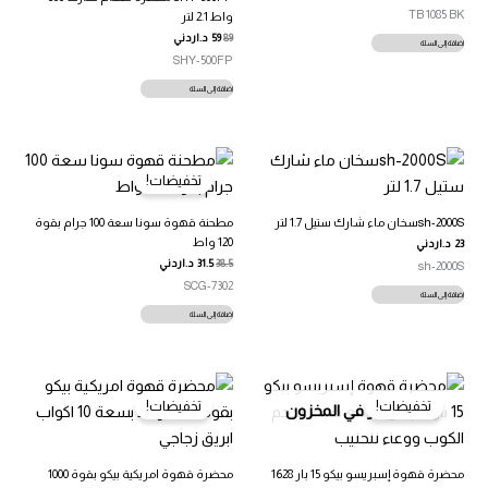
TB 1085 BK
واط 2.1 لتر
السعر
السعر
89
59
د.اردني
إضافة إلى السلة
الأصلي
الحالي
SHY-500FP
هو:
هو:
89.00 د.ا.
59.00 د.ا.
إضافة إلى السلة
تخفيضات!
sh-2000Sسخان ماء شارك ستيل 1.7 لتر
مطحنة قهوة سونا سعة 100 جرام بقوة
120 واط
23
د.اردني
38.5
31.5
د.اردني
sh-2000S
SCG-7302
إضافة إلى السلة
إضافة إلى السلة
تخفيضات!
تخفيضات!
غير متوفر في المخزون
محضرة قهوة إسبريسو بيكو 15 بار 1628
محضرة قهوة امريكية بيكو بقوة 1000