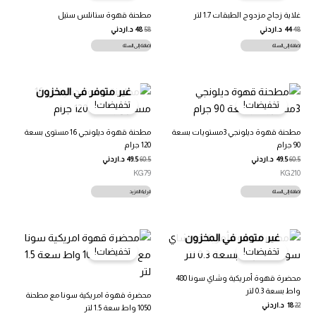
غلاية زجاج مزدوج الطبقات 1.7 لتر
مطحنة قهوة ستانلس ستيل
السعر
السعر
السعر
السعر
48
44
د.اردني
58
48
د.اردني
الأصلي
الحالي
الأصلي
الحالي
هو:
هو:
هو:
هو:
إضافة إلى السلة
إضافة إلى السلة
48.00 د.ا.
44.00 د.ا.
58.00 د.ا.
48.00 د.ا.
غير متوفر في المخزون
تخفيضات!
تخفيضات!
مطحنة قهوة ديلونجي 3مستويات بسعة
مطحنة قهوة ديلونجي 16 مستوى بسعة
90 جرام
120 جرام
60.5
49.5
د.اردني
60.5
49.5
د.اردني
KG79
KG210
إضافة إلى السلة
قراءة المزيد
غير متوفر في المخزون
تخفيضات!
تخفيضات!
محضرة قهوة أمريكية وشاي سونا 480
واط بسعة 0.3 لتر
محضرة قهوة امريكية سونا مع مطحنة
22
18
د.اردني
1050 واط سعة 1.5 لتر