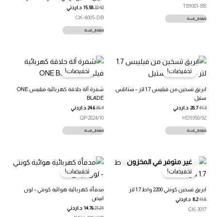
TB1081-BS
22.42
15.58
د.اردني
CK-6005-DB
إضافة إلى السلة
إضافة إلى السلة
تخفيضات!
تخفيضات!
ابريق تسخين من فيليبس 1.7 لتر – ستانلس
شفرة آلة حلاقة كهربائية فيليبس ONE
ستيل
BLADE
41.3
28.7
د.اردني
35.4
24.6
د.اردني
QP2824/10
HD9350/92
إضافة إلى السلة
إضافة إلى السلة
غير متوفر في المخزون
تخفيضات!
تخفيضات!
ابريق تسخين كونتي 2200 واط 1.7 لتر
مدفأة كهربائية هوائية كونتي – لون
ابيض
11.8
8.2
د.اردني
21.24
14.76
د.اردني
CK-3017