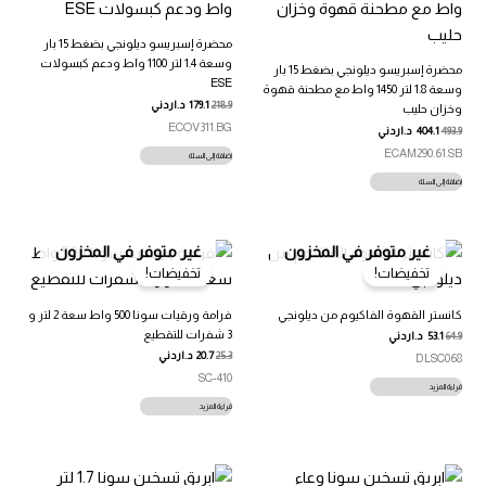
محضرة إسبريسو ديلونجي بضغط 15 بار
وسعة 1.4 لتر 1100 واط ودعم كبسولات
محضرة إسبريسو ديلونجي بضغط 15 بار
ESE
وسعة 1.8 لتر 1450 واط مع مطحنة قهوة
218.9
179.1
د.اردني
وخزان حليب
ECOV311.BG
493.9
404.1
د.اردني
ECAM290.61.SB
إضافة إلى السلة
إضافة إلى السلة
غير متوفر في المخزون
غير متوفر في المخزون
تخفيضات!
تخفيضات!
كانستر القهوة الفاكيوم من ديلونجي
فرامة ورقيات سونا 500 واط سعة 2 لتر و
3 شفرات للتقطيع
64.9
53.1
د.اردني
25.3
20.7
د.اردني
DLSC068
SC-410
قراءة المزيد
قراءة المزيد