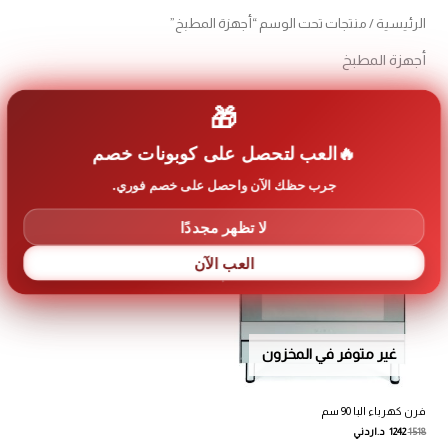
الرئيسية
/ منتجات تحت الوسم “أجهزة المطبخ”
أجهزة المطبخ
🎁
عرض النتيجة الوحيدة
العب لتحصل على كوبونات خصم
جرب حظك الآن واحصل على خصم فوري.
لا تظهر مجددًا
تخفيضات!
العب الآن
غير متوفر في المخزون
فرن كهرباء البا 90 سم
1518
1242
د.اردني