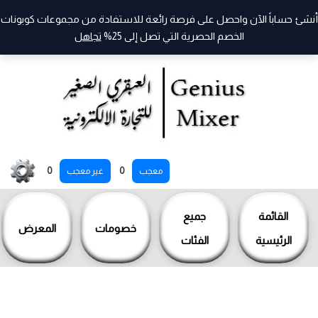
أنشئ حساباً الآن واحصل على فرصة رائعة للاستفادة من مجموعات كوبونات
الخصم الحصرية التي تصل إلى 25%
تجاهل
خطي
0
0
معجب
غير معجب
لى
لمحتوى
القائمة
جميع
خصومات
المعرض
الرئيسية
الفئات