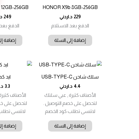
 12GB-256GB
HONOR X9b 8GB-256GB
229
د.اردني
249
د.
الدفع بعد الاستلام
الدفع بعد 
إضافة إلى السلة
إضافة إل
سلك شاحن USB-TYPE-C
ايد كم
4.4
د.اردني
3.3
د.
الأصناف كثيرة , عبي سلتك
الأصناف كثيرة
لتحصل على خصم التوصيل .
لتحصل على خص
لاتنسى تطلب كود الخصم
لاتنسى تطلب
إضافة إلى السلة
إضافة إل