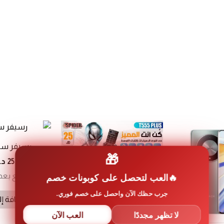
رسيفر سبيادر
🎁
25
د.
العب لتحصل على كوبونات خصم
الدفع بعد
جرب حظك الآن واحصل على خصم فوري.
إضافة إل
لا تظهر مجددًا
العب الآن