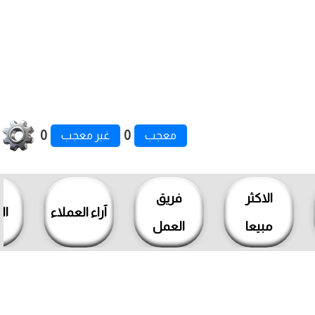
0
0
معجب
غير معجب
الاكثر
فريق
آراء العملاء
ال
مبيعا
العمل