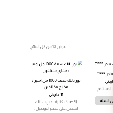
تم
عرض ⁦10⁩ من كل النتائج
الفرز
حسب
الأحدث
 T555
بور بانك سعة 1000 مل امبير 3
اردني
مخارج مختلفين
 الاستلام
11
د.اردني
ى السلة
الأصناف كثيرة , عبي سلتك
لتحصل على خصم التوصيل .