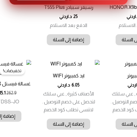
HONOR X9b
رسيفر سبيادر T555 Plus
اردني
25
د.اردني
الاستلام
الدفع بعد الاستلام
ى السلة
إضافة إلى السلة
تخفيضات!
بيوتر
ايد كمبيوتر WIFI
غسالة فيستل 8 كيلو 1200 دورة
اردني
6.05
د.اردني
15.1
262.9
 , عبي سلتك
الأصناف كثيرة , عبي سلتك
م التوصيل .
لتحصل على خصم التوصيل .
TDSS-JO
 كود الخصم
لاتنسى تطلب كود الخصم
إضافة إل
ى السلة
إضافة إلى السلة