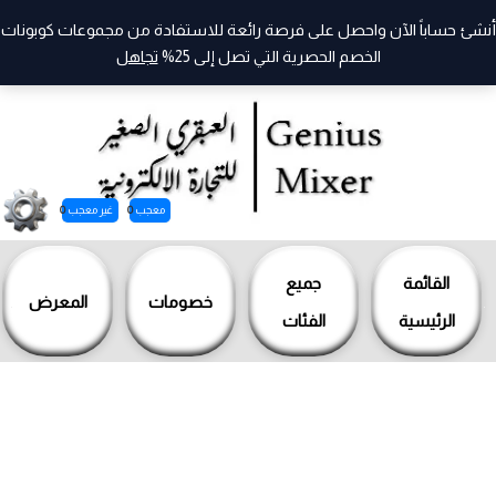
أنشئ حساباً الآن واحصل على فرصة رائعة للاستفادة من مجموعات كوبونات
الخصم الحصرية التي تصل إلى 25%
تجاهل
معجب
0
غير معجب
0
خطي
لى
القائمة
جميع
خصومات
المعرض
لمحتوى
الرئيسية
الفئات