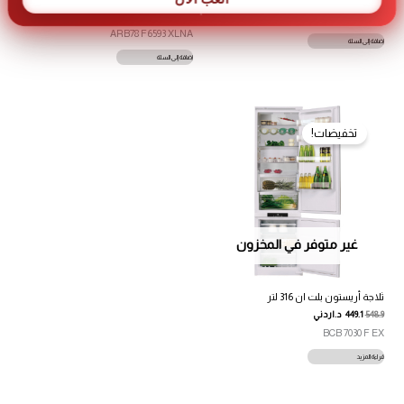
878.9
719.1
د.اردني
ART78 F6593 XLNA
ARB78 F6593 XLNA
إضافة إلى السلة
إضافة إلى السلة
تخفيضات!
غير متوفر في المخزون
ثلاجة أريستون بلت ان 316 لتر
548.9
449.1
د.اردني
BCB 7030 F EX
قراءة المزيد