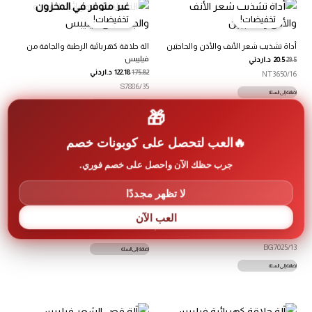
غير متوفر في المخزون
تخفيضات!
تخفيضات!
أداة تشذيب شعر الأنف والأذن والحاجبَين
الة حلاقة كهربائية الرطبة والجافة من
فيليبس
29.5
20.5
د.اردني
175.82
122.18
د.اردني
NT3650/16
S7886/35
إضافة إلى السلة
قراءة المزيد
🎁
العب لتحصل على كوبونات خصم
جرب حظك الآن واحصل على خصم فوري.
تخفيضات!
تخفيضات!
لا تظهر مجددًا
شفرة آلة حلاقة كهربائية فيليبس ONE
BLADE
آلة العناية بالجسم من فيليبس يمكن
العب الآن
35.4
24.6
د.اردني
استخدامها أثناء الاستحمام
QP2824/10
93.22
64.78
د.اردني
BG7025/13
إضافة إلى السلة
إضافة إلى السلة