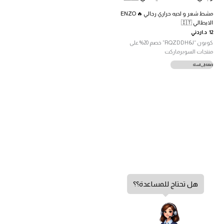
مشط شعر و لحيه حراري رجالي 🔥 ENZO
الايطالي 🇮🇹
12
د.اردني
كوبون “RQZDDH6J” خصم 20% على
منتجات السوبرماركت
إضافة إلى السلة
هل تحتاج للمساعدة؟؟