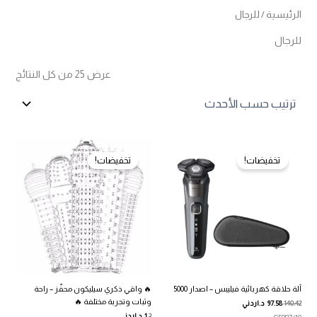
الرئيسية
/ للرجال
للرجال
تم
عرض ⁦25⁩ من كل النتائج
الفرز
حس
الأح
تخفيضات!
تخفيضات!
آلة حلاقة كهربائية فيليبس – اصدار 5000
🔥 واقي ذكري سيليكون محفّز – راحة
وثبات وتجربة مختلفة 🔥
140.42
97.58
د.اردني
السعر
السعر
2
1
د.اردني