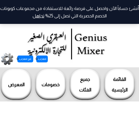
أنشئ حساباً الآن واحصل على فرصة رائعة للاستفادة من مجموعات كوبونات
الخصم الحصرية التي تصل إلى 25%
تجاهل
معجب
0
غير معجب
0
خطي
لى
القائمة
جميع
خصومات
المعرض
لمحتوى
الرئيسية
الفئات