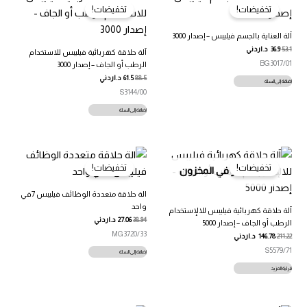
تخفيضات!
تخفيضات!
آلة العناية بالجسم فيليبس – إصدار 3000
53.1
36.9
د.اردني
آلة حلاقة كهربائية فيليبس للاستخدام
BG3017/01
الرطب أو الجاف – إصدار 3000
88.5
61.5
د.اردني
إضافة إلى السلة
S3144/00
إضافة إلى السلة
تخفيضات!
تخفيضات!
غير متوفر في المخزون
الة حلاقة متعددة الوظائف فيليبس 7في
واحد
آلة حلاقة كهربائية فيليبس للالإستخدام
38.94
27.06
د.اردني
الرطب أو الجاف – إصدار 5000
MG3720/33
211.22
146.78
د.اردني
S5579/71
إضافة إلى السلة
قراءة المزيد