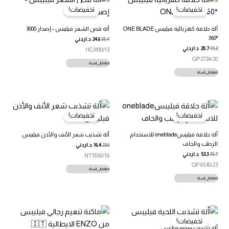
تخفيضات!
تخفيضات!
آلة حلاقة كهربائية فيليبس ONE BLADE
آلة قص الشعر فيليبس – إصدار 3000
360°
35.4
24.6
د.اردني
41.3
28.7
د.اردني
HC3100/13
QP2724/20
إضافة إلى السلة
إضافة إلى السلة
تخفيضات!
تخفيضات!
ألة حلاقة فيليبسoneblade للاستخدام
ألة تشذيب شعر الأنف والأذن فيليبس
الرطب والجاف
23.6
16.4
د.اردني
76.7
53.3
د.اردني
NT1650/16
QP6530/23
إضافة إلى السلة
إضافة إلى السلة
تخفيضات!
ألة تشذيب اللحية فيليبس