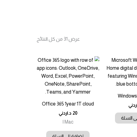
تم
عرض ⁦31⁩ من كل النتائج
الفرز
حسب
الأحدث
Windows
Office 365 1year 1T cloud
ردني
20
د.اردني
ى السلة
I Mac
إضافة إلى السلة