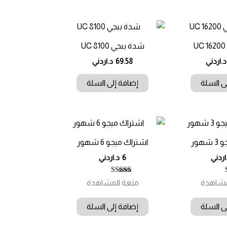
شدة ببجي UC 8100
د.اردني
69.58
د.اردني
ى السلة
إضافة إلى السلة
هور
اشتراك ميجو 6 شهور
اردني
6
د.اردني
ييم
تم التقييم
مشاهدة
متعة المشاهدة
4.71
من 5
ى السلة
إضافة إلى السلة