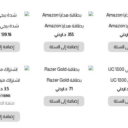
Am
بطاقة هدايا Amazon
شدة ببجي UC 16200
ردني
355
د.اردني
139.16
ى السلة
إضافة إلى السلة
إضافة إل
U
بطاقة Razer Gold
اشتراك ميجو 3 ش
.اردني
71
د.اردني
3.5
د.
ى السلة
إضافة إلى السلة
تم التق
متعة ال
4.00
من 5
إضافة إل