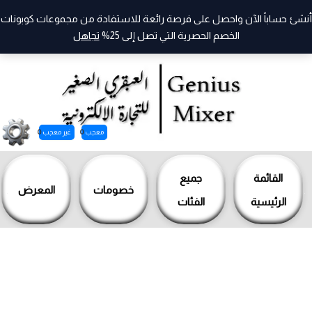
أنشئ حساباً الآن واحصل على فرصة رائعة للاستفادة من مجموعات كوبونات
الخصم الحصرية التي تصل إلى 25%
تجاهل
معجب
0
غير معجب
0
خطي
لى
القائمة
جميع
خصومات
المعرض
لمحتوى
الرئيسية
الفئات