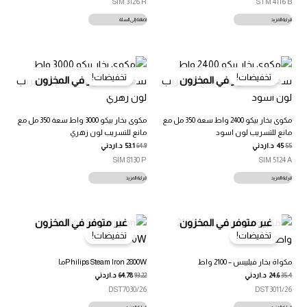
SIM 3126 R
STM 4116 B
قراءة المزيد
إضافة إلى السلة
تخفيضات!
تخفيضات!
غير متوفر في المخزون
غير متوفر في المخزون
مكوى بخار بيكو 2400 واط سعة 350 مل مع
مكوى بخار بيكو 3000 واط سعة 350 مل مع
مانع للتسريب لون اسود
مانع للتسريب لون زهري
55
45
د.اردني
64.9
53.1
د.اردني
SIM 8130 P
SIM 5124 A
قراءة المزيد
قراءة المزيد
غير متوفر في المخزون
غير متوفر في المخزون
تخفيضات!
تخفيضات!
مكواة بخار فيليبس – 2100 واط
Philips Steam Iron 2800Wما
35.4
24.6
د.اردني
93.22
64.78
د.اردني
DST7030/26
DST3011/26