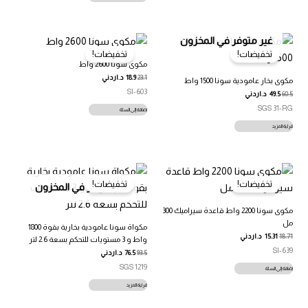
غير متوفر في المخزون
تخفيضات!
تخفيضات!
مكوى سونا 2600 واط
23.1
18.9
د.اردني
مكوى بخار عامودية سونا 1500 واط
SI-603
60.5
49.5
د.اردني
SGS 31-RG
إضافة إلى السلة
قراءة المزيد
تخفيضات!
تخفيضات!
غير متوفر في المخزون
مكوى سونا 2200 واط قاعدة سيراميك 300
مل
مكواة سونا عامودية بخارية بقوة 1800
18.71
15.31
د.اردني
واط و 3 مستويات للتحكم بسعة 2.6 لتر
SI-639
93.5
76.5
د.اردني
SGS 1219
إضافة إلى السلة
قراءة المزيد