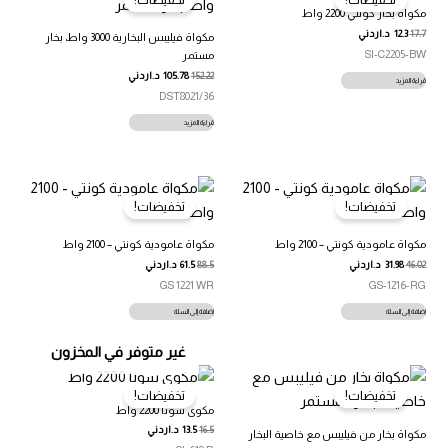
مكواة بخار كونتي 2200 واط
17.7
12.3
د.اردني
مكواة فيليبس البخارية 3000 واط، بخار
SI-C2205-BW
مستمر
152.22
105.78
د.اردني
قراءة المزيد
DST8021/36
قراءة المزيد
تخفيضات!
تخفيضات!
مكواة عامودية كونتي – 2100 واط
مكواة عامودية كونتي – 2100 واط
46.02
31.98
د.اردني
88.5
61.5
د.اردني
GS 1221 WR
GS-1216-RG
إضافة إلى السلة
إضافة إلى السلة
غير متوفر في المخزون
تخفيضات!
تخفيضات!
مكوى سونا 2200 واط
16.5
13.5
د.اردني
مكواة بخار من فيليبس مع خاصية البخار