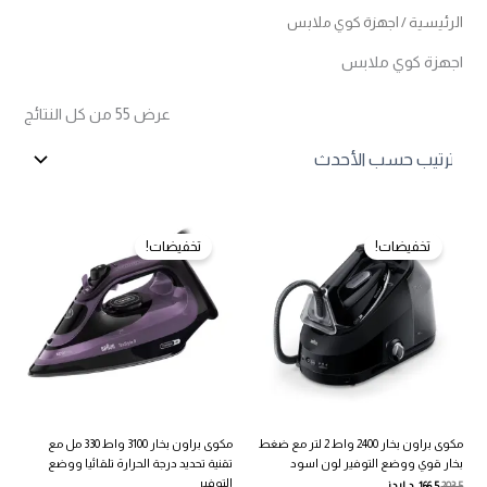
الرئيسية
/ اجهزة كوي ملابس
اجهزة كوي ملابس
تم
عرض ⁦55⁩ من كل النتائج
الفرز
حس
الأح
تخفيضات!
تخفيضات!
مكوى براون بخار 2400 واط 2 لتر مع ضغط
مكوى براون بخار 3100 واط 330 مل مع
بخار قوي ووضع التوفير لون اسود
تقنية تحديد درجة الحرارة تلقائيا ووضع
التوفير
203.5
166.5
د.اردني