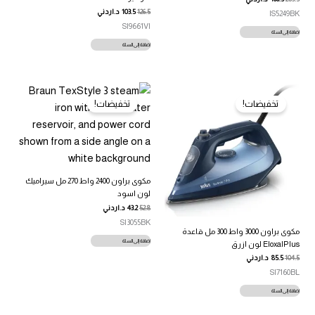
126.5
103.5
د.اردني
IS5249BK
SI9661VI
إضافة إلى السلة
إضافة إلى السلة
تخفيضات!
تخفيضات!
مكوى براون 2400 واط 270 مل سيراميك
لون اسود
52.8
43.2
د.اردني
SI3055BK
مكوى براون 3000 واط 300 مل قاعدة
إضافة إلى السلة
EloxalPlus لون ازرق
104.5
85.5
د.اردني
SI7160BL
إضافة إلى السلة