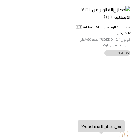
جهاز إزالة الوبر من VITL الايطالية 🇮🇹
12
د.اردني
كوبون “RQZDDH6J” خصم 20% على
منتجات السوبرماركت
إضافة إلى السلة
هل تحتاج للمساعدة؟؟