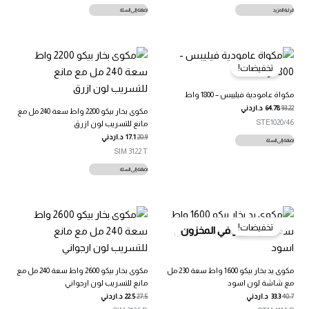
قراءة المزيد
إضافة إلى السلة
تخفيضات!
مكواة عامودية فيليبس – 1800 واط
93.22
64.78
د.اردني
مكوى بخار بيكو 2200 واط سعة 240 مل مع
STE1020/46
مانع للتسريب لون ازرق
20.9
17.1
د.اردني
إضافة إلى السلة
SIM 3122 T
إضافة إلى السلة
تخفيضات!
غير متوفر في المخزون
مكوى يد بخار بيكو 1600 واط سعة 230 مل
مكوى بخار بيكو 2600 واط سعة 240 مل مع
مع شاشة لون اسود
مانع للتسريب لون ارجواني
40.7
33.3
د.اردني
27.5
22.5
د.اردني