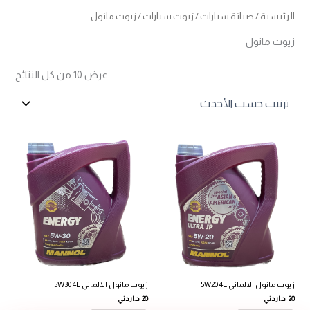
الرئيسية
/
صيانة سيارات
/
زيوت سيارات
/ زيوت مانول
زيوت مانول
تم
عرض ⁦10⁩ من كل النتائج
الفرز
حس
الأح
زيوت مانول الالماني 5W20 4L
زيوت مانول الالماني 5W30 4L
20
د.اردني
20
د.اردني