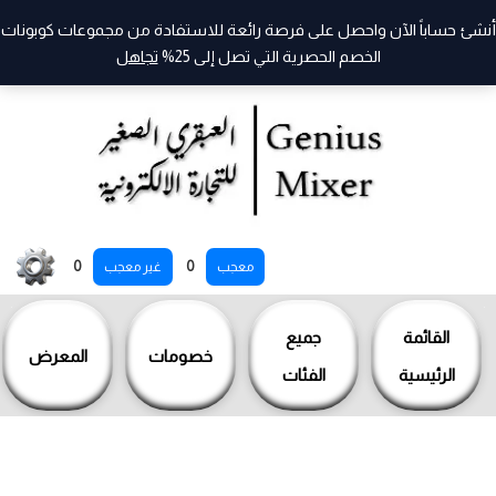
أنشئ حساباً الآن واحصل على فرصة رائعة للاستفادة من مجموعات كوبونات
الخصم الحصرية التي تصل إلى 25%
تجاهل
خطي
0
0
معجب
غير معجب
لى
لمحتوى
القائمة
جميع
خصومات
المعرض
الرئيسية
الفئات